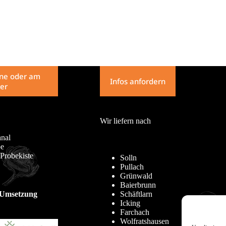
line oder am
Infos anfordern
er
Wir liefern nach
nal
pe
Probekiste
Solln
Pullach
Grünwald
Baierbrunn
 Umsetzung
Schäftlarn
Icking
Farchach
Wolfratshausen