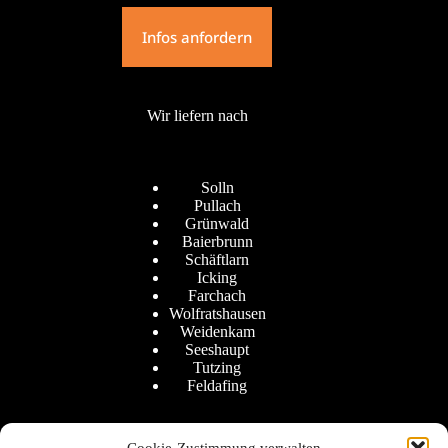
Infos anfordern
Wir liefern nach
Solln
Pullach
Grünwald
Baierbrunn
Schäftlarn
Icking
Farchach
Wolfratshausen
Weidenkam
Seeshaupt
Tutzing
Feldafing
Cookie-Zustimmung verwalten