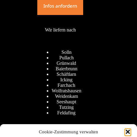
Infos anfordern
Wir liefern nach
Solln
Pullach
Grünwald
Baierbrunn
Schäftlarn
Icking
Farchach
Wolfratshausen
Weidenkam
Seeshaupt
Tutzing
Feldafing
Cookie-Zustimmung verwalten