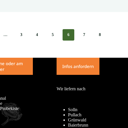
…
3
4
5
6
7
8
line oder am
Infos anfordern
er
Wir liefern nach
nal
pe
Probekiste
Solln
Pullach
Grünwald
Baierbrunn