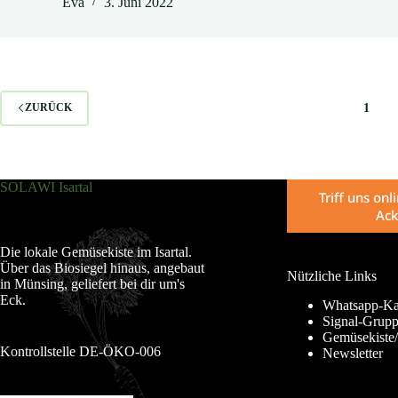
Eva
3. Juni 2022
1
ZURÜCK
SOLAWI Isartal
Triff uns on
Ack
Die lokale Gemüsekiste im Isartal.
Über das Biosiegel hinaus, angebaut
Nützliche Links
in Münsing, geliefert bei dir um's
Eck.
Whatsapp-Ka
Signal-Grup
Gemüsekiste/
Kontrollstelle DE-ÖKO-006
Newsletter