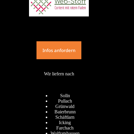
Infos anfordern
Wir liefern nach
Solln
Pullach
Grünwald
Baierbrunn
Schäftlarn
Icking
Farchach
Wolfratshausen