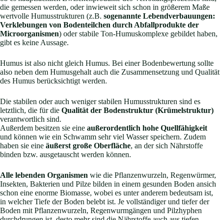
die gemessen werden, oder inwieweit sich schon in größerem Maße
wertvolle Humusstrukturen (z.B.
sogenannte Lebendverbauungen:
Verklebungen von Bodenteilchen durch Abfallprodukte der
Microorganismen
) oder stabile Ton-Humuskomplexe gebildet haben,
gibt es keine Aussage.
Humus ist also nicht gleich Humus. Bei einer Bodenbewertung sollte
also neben dem Humusgehalt auch die Zusammensetzung und Qualität
des Humus berücksichtigt werden.
Die stabilen oder auch weniger stabilen Humusstrukturen sind es
letztlich, die für die
Qualität der Bodenstruktur (Krümelstruktur)
verantwortlich sind.
Außerdem besitzen sie eine
außerordentlich hohe Quellfähigkeit
und können wie ein Schwamm sehr viel Wasser speichern. Zudem
haben sie eine
äußerst große Oberfläche
, an der sich Nährstoffe
binden bzw. ausgetauscht werden können.
Alle lebenden Organismen
wie die Pflanzenwurzeln, Regenwürmer,
Insekten, Bakterien und Pilze bilden in einem gesunden Boden ansich
schon eine enorme Biomasse, wobei es unter anderem bedeutsam ist,
in welcher Tiefe der Boden belebt ist. Je vollständiger und tiefer der
Boden mit Pflanzenwurzeln, Regenwurmgängen und Pilzhyphen
durchdrungen ist, desto mehr sind die Nährstoffe auch aus tiefen