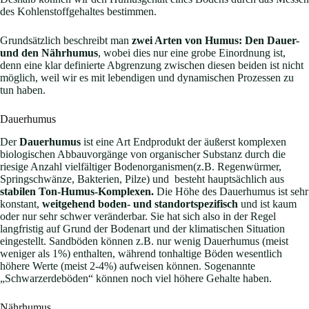
des Kohlenstoffgehaltes bestimmen.
Grundsätzlich beschreibt man
zwei Arten von Humus: Den Dauer-
und den Nährhumus
, wobei dies nur eine grobe Einordnung ist,
denn eine klar definierte Abgrenzung zwischen diesen beiden ist nicht
möglich, weil wir es mit lebendigen und dynamischen Prozessen zu
tun haben.
Dauerhumus
Der
Dauerhumus
ist eine Art Endprodukt der äußerst komplexen
biologischen Abbauvorgänge von organischer Substanz durch die
riesige Anzahl vielfältiger Bodenorganismen(z.B. Regenwürmer,
Springschwänze, Bakterien, Pilze) und besteht hauptsächlich aus
stabilen Ton-Humus-Komplexen.
Die Höhe des Dauerhumus ist sehr
konstant,
weitgehend boden- und standortspezifisch
und ist kaum
oder nur sehr schwer veränderbar. Sie hat sich also in der Regel
langfristig auf Grund der Bodenart und der klimatischen Situation
eingestellt. Sandböden können z.B. nur wenig Dauerhumus (meist
weniger als 1%) enthalten, während tonhaltige Böden wesentlich
höhere Werte (meist 2-4%) aufweisen können. Sogenannte
„Schwarzerdeböden“ können noch viel höhere Gehalte haben.
Nährhumus