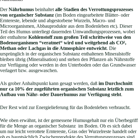
Der
Nährhumus
beinhaltet
alle Stadien des Verrottungsprozesses
von organischer Substanz
(im Boden eingearbeitete Blätter- oder
Erntereste, lebende und abgestorbene Wurzeln, Macro- und
Microorganismen, Abbauprodukte aus dem Bodenleben etc). Dieser
Teil des Humus unterliegt dauernden Umwandlungsprozessen, wobei
der enthaltene
Kohlenstoff zum großen Teil schrittweise von den
Bodenorganismen “veratmet“ wird und weitgehend als CO²,
Methan oder Lachgas in die Atmosphäre entweicht
. Die
ursprünglich in der organischen Substanz enthaltenen Mineralstoffe
bleiben übrig (Mineralisation) und stehen den Pflanzen als Nährstoffe
zur Verfügung oder werden in den Unterboden oder das Grundwasser
verlagert bzw. ausgewaschen.
Als grober Anhaltspunkt kann gesagt werden, daß
im Durchschnitt
nur ca 10% der zugeführten organischen Substanz letztlich zum
Aufbau von Nähr- oder Dauerhumus zur Verfügung steht
.
Der Rest wird zur Energielieferung für das Bodenleben verbraucht.
Wie oben erwähnt, ist der gemessene Humusgehalt nur ein Überbegriff
für die Menge an organischer Substanz im Boden. Ob es sich dabei
um nur leicht verrottete Erntereste, Gras oder Wurzelreste handelt oder
ob es hauptsächlich Zwischenprodukte des Verrottungsprozesses sind,