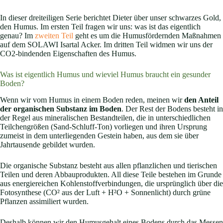
In dieser dreiteiligen Serie berichtet Dieter über unser schwarzes Gold,
den Humus. Im ersten Teil fragen wir uns: was ist das eigentlich
genau? Im
zweiten Teil
geht es um die Humusfördernden Maßnahmen
auf dem SOLAWI Isartal Acker. Im dritten Teil widmen wir uns der
CO2-bindenden Eigenschaften des Humus.
Was ist eigentlich Humus und wieviel Humus braucht ein gesunder
Boden?
Wenn wir vom Humus in einem Boden reden, meinen wir
den Anteil
der organischen Substanz im Boden
. Der Rest der Bodens besteht in
der Regel aus mineralischen Bestandteilen, die in unterschiedlichen
Teilchengrößen (Sand-Schluff-Ton) vorliegen und ihren Ursprung
zumeist in dem unterliegenden Gestein haben, aus dem sie über
Jahrtausende gebildet wurden.
Die organische Substanz besteht aus allen pflanzlichen und tierischen
Teilen und deren Abbauprodukten. All diese Teile bestehen im Grunde
aus energiereichen Kohlenstoffverbindungen, die ursprünglich über die
Fotosynthese (CO² aus der Luft + H²O + Sonnenlicht) durch grüne
Pflanzen assimiliert wurden.
Deshalb können wir den Humusgehalt eines Bodens durch das Messen