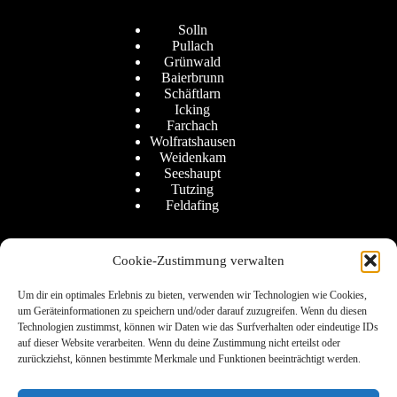
Solln
Pullach
Grünwald
Baierbrunn
Schäftlarn
Icking
Farchach
Wolfratshausen
Weidenkam
Seeshaupt
Tutzing
Feldafing
Cookie-Zustimmung verwalten
Um dir ein optimales Erlebnis zu bieten, verwenden wir Technologien wie Cookies,
um Geräteinformationen zu speichern und/oder darauf zuzugreifen. Wenn du diesen
Kontakt + Anfahrt
Technologien zustimmst, können wir Daten wie das Surfverhalten oder eindeutige IDs
auf dieser Website verarbeiten. Wenn du deine Zustimmung nicht erteilst oder
Adresse
zurückziehst, können bestimmte Merkmale und Funktionen beeinträchtigt werden.
SOLAWI Isartal eG
Weidenkam 8